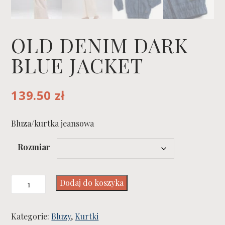
OLD DENIM DARK
BLUE JACKET
139.50
zł
Bluza/kurtka jeansowa
Rozmiar
ilość
Dodaj do koszyka
Old
Denim
Kategorie:
Bluzy
,
Kurtki
Dark