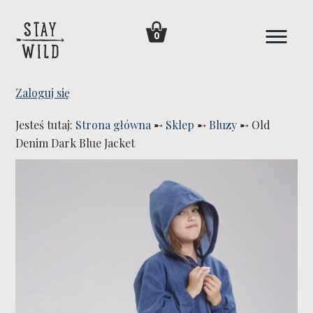
0
Zaloguj się
Jesteś tutaj:
Strona główna
➸
Sklep
➸
Bluzy
➸
Old
Denim Dark Blue Jacket
WYPRZEDANE!