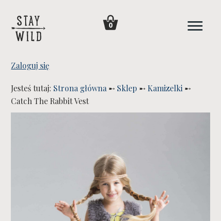
0
Zaloguj się
Jesteś tutaj:
Strona główna
➸
Sklep
➸
Kamizelki
➸
Catch The Rabbit Vest
WYPRZEDANE!