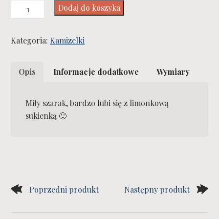
ilość
Dodaj do koszyka
Catch
The
Kategoria:
Kamizelki
Rabbit
Vest
Opis
Informacje dodatkowe
Wymiary
Miły szarak, bardzo lubi się z limonkową
sukienką 🙂
Poprzedni produkt
Następny produkt