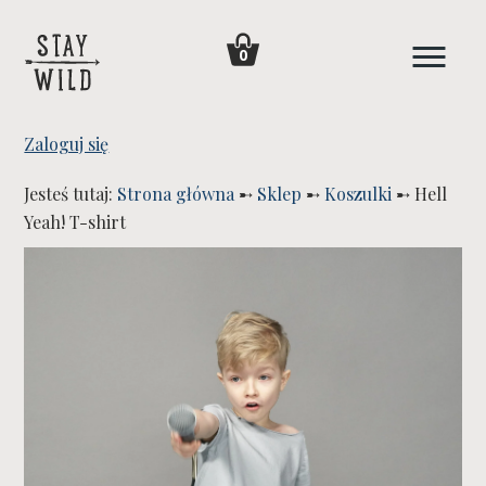
0
Zaloguj się
Jesteś tutaj:
Strona główna
➸
Sklep
➸
Koszulki
➸
Hell
Yeah! T-shirt
WYPRZEDANE!