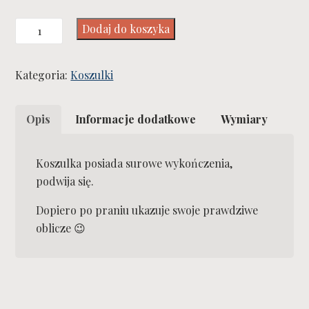
ilość
Dodaj do koszyka
Hell
Yeah!
Kategoria:
Koszulki
T-
shirt
Opis
Informacje dodatkowe
Wymiary
Koszulka posiada surowe wykończenia,
podwija się.
Dopiero po praniu ukazuje swoje prawdziwe
oblicze 😉